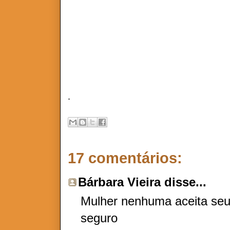
A VERDADE É QUE EU MI
.
17 comentários:
Bárbara Vieira
disse...
Mulher nenhuma aceita seu
seguro