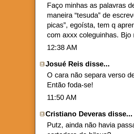
Faço minhas as palavras d
maneira “tesuda” de escrever
picas”, egoísta, tem q apre
com axxx coleguinhas. Bjo 
12:38 AM
Josué Reis
disse...
O cara não separa verso d
Então foda-se!
11:50 AM
Cristiano Deveras
disse...
Putz, ainda não havia pas