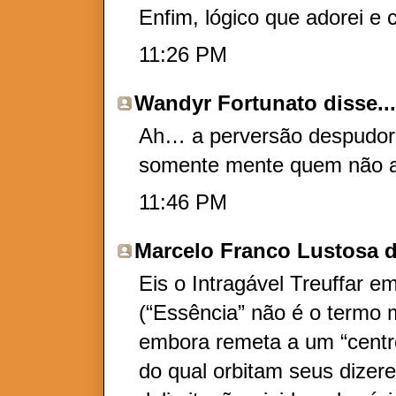
Enfim, lógico que adorei e c
11:26 PM
Wandyr Fortunato
disse..
Ah… a perversão despudora
somente mente quem não a
11:46 PM
Marcelo Franco Lustosa
d
Eis o Intragável Treuffar e
(“Essência” não é o termo 
embora remeta a um “centro
do qual orbitam seus dizer