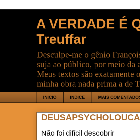
A VERDADE É Q
Treuffar
Desculpe-me o gênio François
suja ao público, por meio da 
Meus textos são exatamente o
minha obra nada prima a de T
INÍCIO
ÍNDICE
MAIS COMENTADO
DEUSAPSYCHOLOUC
Não foi difícil descobrir