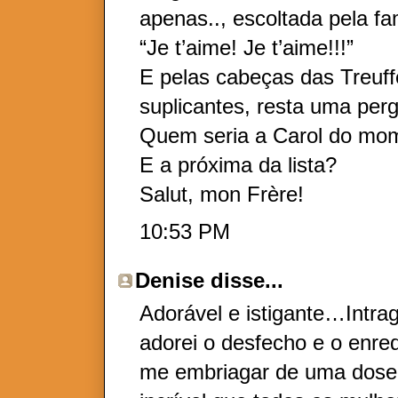
apenas.., escoltada pela fa
“Je t’aime! Je t’aime!!!”
E pelas cabeças das Treuff
suplicantes, resta uma per
Quem seria a Carol do mo
E a próxima da lista?
Salut, mon Frère!
10:53 PM
Denise
disse...
Adorável e istigante…Intr
adorei o desfecho e o enr
me embriagar de uma dose 