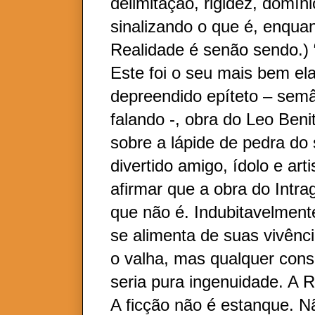
delimitação, rigidez, domíni
sinalizando o que é, enqua
Realidade é senão sendo.) “
Este foi o seu mais bem el
depreendido epíteto – semâ
falando -, obra do Leo Beni
sobre a lápide de pedra do
divertido amigo, ídolo e art
afirmar que a obra do Intra
que não é. Indubitavelment
se alimenta de suas vivênc
o valha, mas qualquer cons
seria pura ingenuidade. A 
A ficção não é estanque. N