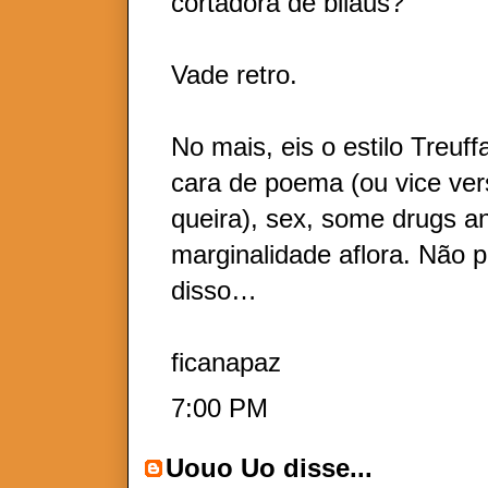
cortadora de bilaus?
Vade retro.
No mais, eis o estilo Treuf
cara de poema (ou vice ver
queira), sex, some drugs an
marginalidade aflora. Não 
disso…
ficanapaz
7:00 PM
Uouo Uo
disse...