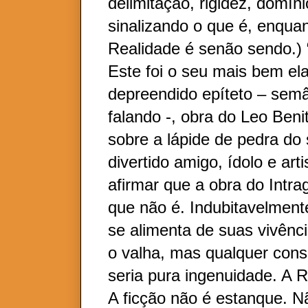
delimitação, rigidez, domíni
sinalizando o que é, enqua
Realidade é senão sendo.) “
Este foi o seu mais bem el
depreendido epíteto – semâ
falando -, obra do Leo Beni
sobre a lápide de pedra do
divertido amigo, ídolo e art
afirmar que a obra do Intra
que não é. Indubitavelment
se alimenta de suas vivênc
o valha, mas qualquer cons
seria pura ingenuidade. A 
A ficção não é estanque. N