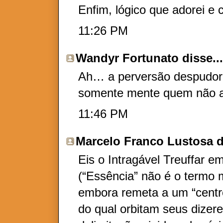
Enfim, lógico que adorei e c
11:26 PM
Wandyr Fortunato
disse..
Ah… a perversão despudora
somente mente quem não a
11:46 PM
Marcelo Franco Lustosa
d
Eis o Intragável Treuffar e
(“Essência” não é o termo 
embora remeta a um “centro
do qual orbitam seus dizer