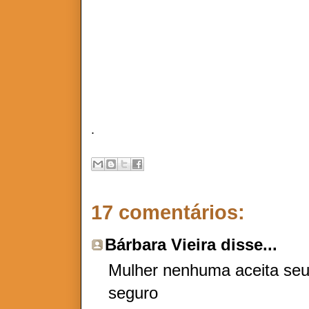
A VERDADE É QUE EU MI
.
17 comentários:
Bárbara Vieira
disse...
Mulher nenhuma aceita seu
seguro