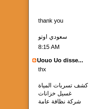
thank you
سعودي اوتو
8:15 AM
Uouo Uo
disse...
thx
كشف تسربات المياة
غسيل خزانات
شركة نظافة عامة