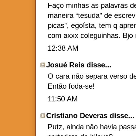
Faço minhas as palavras d
maneira “tesuda” de escrever
picas”, egoísta, tem q apre
com axxx coleguinhas. Bjo 
12:38 AM
Josué Reis
disse...
O cara não separa verso d
Então foda-se!
11:50 AM
Cristiano Deveras
disse...
Putz, ainda não havia pas