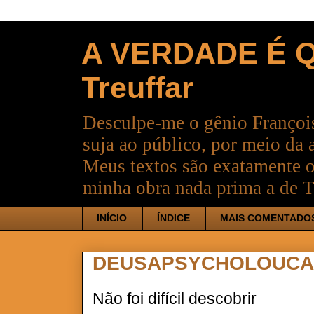
A VERDADE É Q
Treuffar
Desculpe-me o gênio François
suja ao público, por meio da 
Meus textos são exatamente o
minha obra nada prima a de T
INÍCIO
ÍNDICE
MAIS COMENTADO
DEUSAPSYCHOLOUC
Não foi difícil descobrir