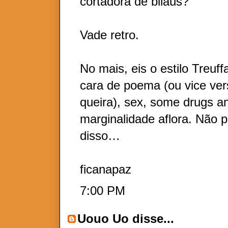
cortadora de bilaus?
Vade retro.
No mais, eis o estilo Treuf
cara de poema (ou vice ver
queira), sex, some drugs an
marginalidade aflora. Não 
disso…
ficanapaz
7:00 PM
Uouo Uo
disse...