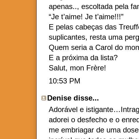
apenas.., escoltada pela fa
“Je t’aime! Je t’aime!!!”
E pelas cabeças das Treuff
suplicantes, resta uma per
Quem seria a Carol do mo
E a próxima da lista?
Salut, mon Frère!
10:53 PM
Denise
disse...
Adorável e istigante…Intr
adorei o desfecho e o enr
me embriagar de uma dose 