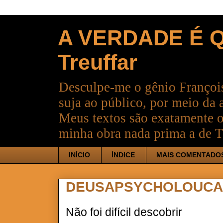
A VERDADE É Q
Treuffar
Desculpe-me o gênio François
suja ao público, por meio da 
Meus textos são exatamente o
minha obra nada prima a de T
INÍCIO
ÍNDICE
MAIS COMENTADO
DEUSAPSYCHOLOUC
Não foi difícil descobrir