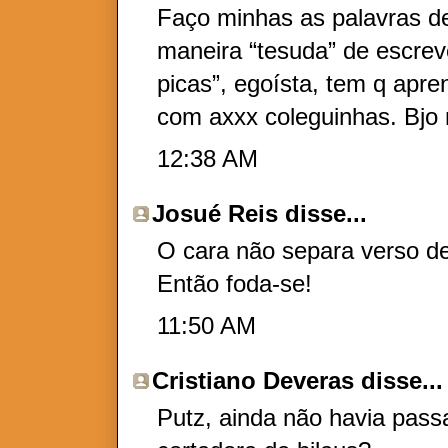
Faço minhas as palavras d
maneira “tesuda” de escrever
picas”, egoísta, tem q apre
com axxx coleguinhas. Bjo 
12:38 AM
Josué Reis
disse...
O cara não separa verso d
Então foda-se!
11:50 AM
Cristiano Deveras
disse...
Putz, ainda não havia pas