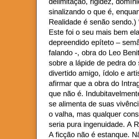
delimitação, rigidez, domíni
sinalizando o que é, enqua
Realidade é senão sendo.) “
Este foi o seu mais bem el
depreendido epíteto – semâ
falando -, obra do Leo Beni
sobre a lápide de pedra do
divertido amigo, ídolo e art
afirmar que a obra do Intra
que não é. Indubitavelment
se alimenta de suas vivênc
o valha, mas qualquer cons
seria pura ingenuidade. A 
A ficção não é estanque. N