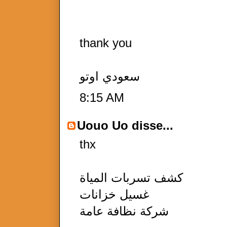
thank you
سعودي اوتو
8:15 AM
Uouo Uo
disse...
thx
كشف تسربات المياة
غسيل خزانات
شركة نظافة عامة