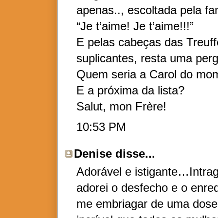
apenas.., escoltada pela fa
“Je t’aime! Je t’aime!!!”
E pelas cabeças das Treuff
suplicantes, resta uma per
Quem seria a Carol do mo
E a próxima da lista?
Salut, mon Frère!
10:53 PM
Denise
disse...
Adorável e istigante…Intr
adorei o desfecho e o enr
me embriagar de uma dose 