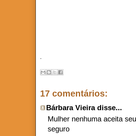
A VERDADE É QUE EU MI
.
17 comentários:
Bárbara Vieira
disse...
Mulher nenhuma aceita seu
seguro