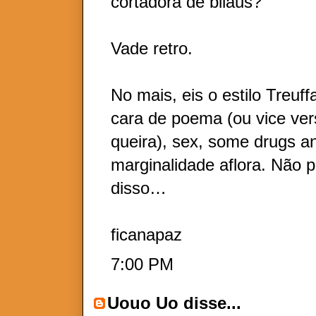
cortadora de bilaus?
Vade retro.
No mais, eis o estilo Treuf
cara de poema (ou vice ver
queira), sex, some drugs an
marginalidade aflora. Não 
disso…
ficanapaz
7:00 PM
Uouo Uo
disse...