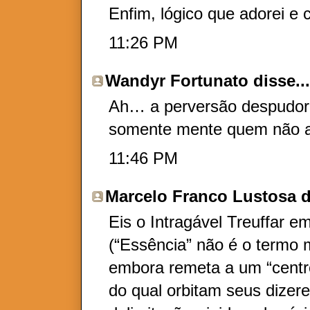
Enfim, lógico que adorei e c
11:26 PM
Wandyr Fortunato
disse..
Ah… a perversão despudora
somente mente quem não a
11:46 PM
Marcelo Franco Lustosa
d
Eis o Intragável Treuffar e
(“Essência” não é o termo 
embora remeta a um “centro
do qual orbitam seus dizer