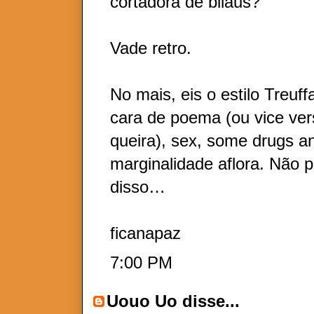
cortadora de bilaus?
Vade retro.
No mais, eis o estilo Treuf
cara de poema (ou vice ver
queira), sex, some drugs an
marginalidade aflora. Não 
disso…
ficanapaz
7:00 PM
Uouo Uo
disse...