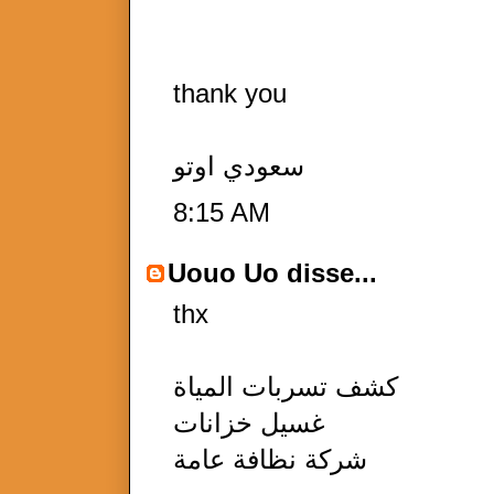
thank you
سعودي اوتو
8:15 AM
Uouo Uo
disse...
thx
كشف تسربات المياة
غسيل خزانات
شركة نظافة عامة