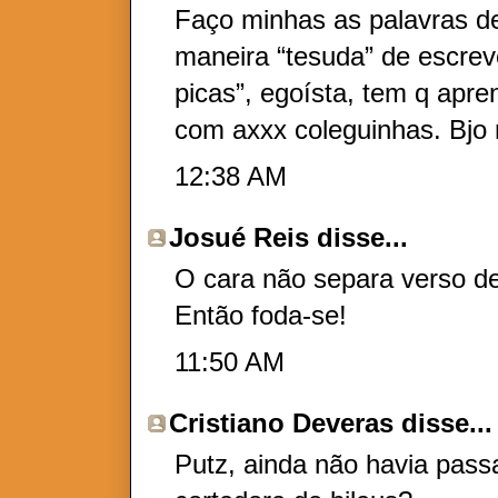
Faço minhas as palavras d
maneira “tesuda” de escrever
picas”, egoísta, tem q apre
com axxx coleguinhas. Bjo 
12:38 AM
Josué Reis
disse...
O cara não separa verso d
Então foda-se!
11:50 AM
Cristiano Deveras
disse...
Putz, ainda não havia pas