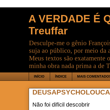
A VERDADE É Q
Treuffar
Desculpe-me o gênio François
suja ao público, por meio da 
Meus textos são exatamente o
minha obra nada prima a de T
INÍCIO
ÍNDICE
MAIS COMENTADO
DEUSAPSYCHOLOUC
Não foi difícil descobrir