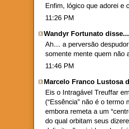
Enfim, lógico que adorei e c
11:26 PM
Wandyr Fortunato
disse..
Ah… a perversão despudora
somente mente quem não a
11:46 PM
Marcelo Franco Lustosa
d
Eis o Intragável Treuffar e
(“Essência” não é o termo 
embora remeta a um “centro
do qual orbitam seus dizer