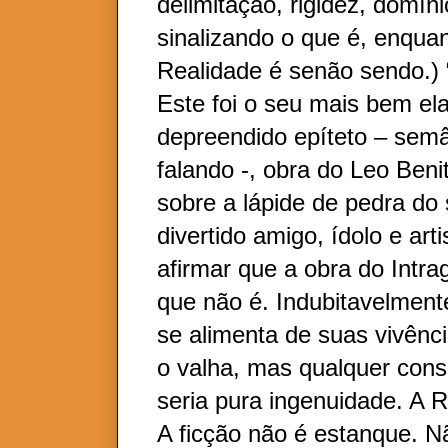
delimitação, rigidez, domíni
sinalizando o que é, enqua
Realidade é senão sendo.) “
Este foi o seu mais bem el
depreendido epíteto – semâ
falando -, obra do Leo Beni
sobre a lápide de pedra do
divertido amigo, ídolo e art
afirmar que a obra do Intra
que não é. Indubitavelment
se alimenta de suas vivênc
o valha, mas qualquer cons
seria pura ingenuidade. A 
A ficção não é estanque. N