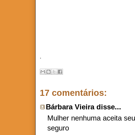
A VERDADE É QUE EU MI
.
17 comentários:
Bárbara Vieira
disse...
Mulher nenhuma aceita seu
seguro