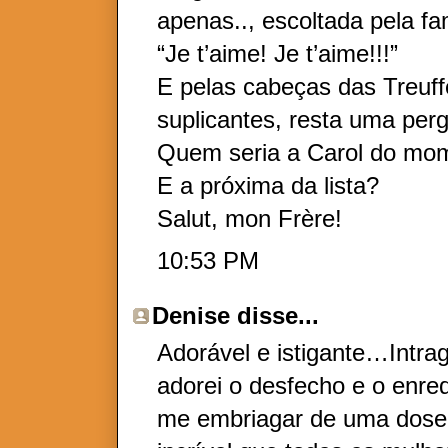
apenas.., escoltada pela fa
“Je t’aime! Je t’aime!!!”
E pelas cabeças das Treuff
suplicantes, resta uma per
Quem seria a Carol do mo
E a próxima da lista?
Salut, mon Frère!
10:53 PM
Denise
disse...
Adorável e istigante…Intr
adorei o desfecho e o enr
me embriagar de uma dose 